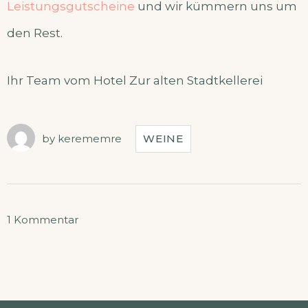
Leistungsgutscheine
und wir kümmern uns um
den Rest.
Ihr Team vom Hotel Zur alten Stadtkellerei
by
kerememre
WEINE
zu
1 Kommentar
Regionale
Weine
aus